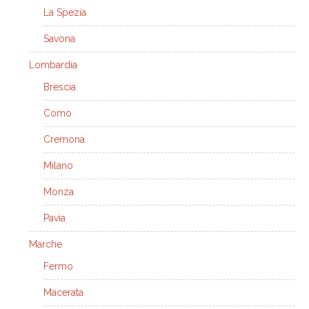
La Spezia
Savona
Lombardia
Brescia
Como
Cremona
Milano
Monza
Pavia
Marche
Fermo
Macerata