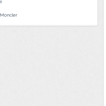
e
t Moncler