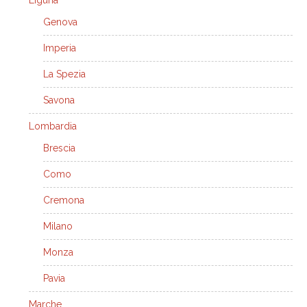
Liguria
Genova
Imperia
La Spezia
Savona
Lombardia
Brescia
Como
Cremona
Milano
Monza
Pavia
Marche