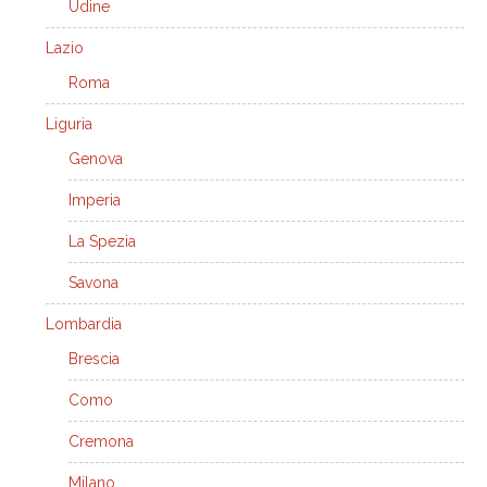
Udine
Lazio
Roma
Liguria
Genova
Imperia
La Spezia
Savona
Lombardia
Brescia
Como
Cremona
Milano