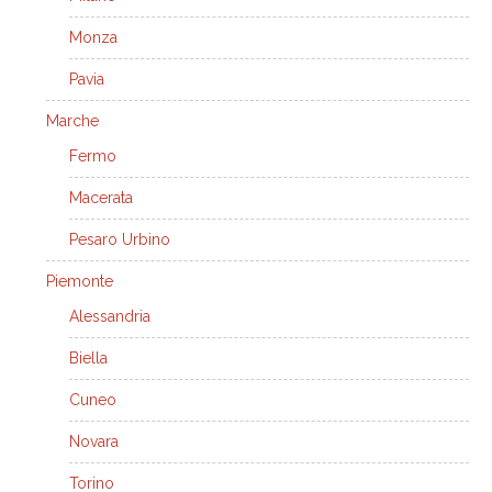
Monza
Pavia
Marche
Fermo
Macerata
Pesaro Urbino
Piemonte
Alessandria
Biella
Cuneo
Novara
Torino