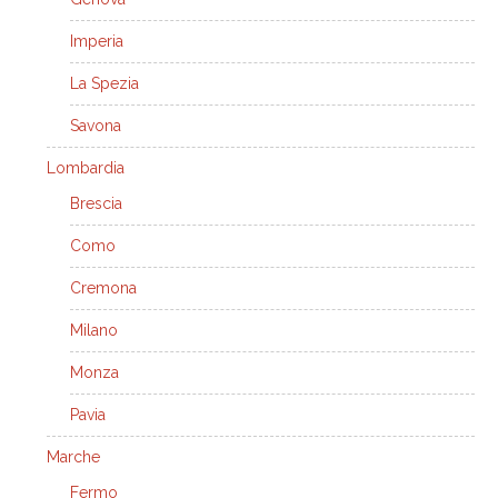
Imperia
La Spezia
Savona
Lombardia
Brescia
Como
Cremona
Milano
Monza
Pavia
Marche
Fermo