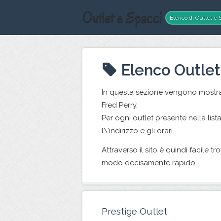
Outlet e Spacci
Elenco di Outlet e S
Elenco Outlet
In questa sezione vengono mostrat
Fred Perry.
Per ogni outlet presente nella lis
l\’indirizzo e gli orari.
Attraverso il sito è quindi facile t
modo decisamente rapido.
Prestige Outlet