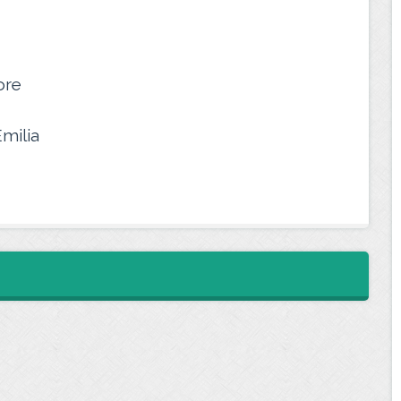
ore
Emilia