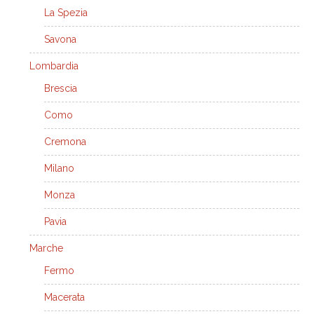
La Spezia
Savona
Lombardia
Brescia
Como
Cremona
Milano
Monza
Pavia
Marche
Fermo
Macerata