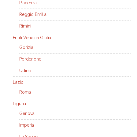
Piacenza
Reggio Emilia
Rimini
Friuli Venezia Giulia
Gorizia
Pordenone
Udine
Lazio
Roma
Liguria
Genova
Imperia
La Spezia