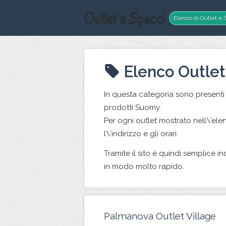
Outlet e Spacci
Elenco di Outlet e S
Elenco Outle
In questa categoria sono presenti 
prodotti Suomy.
Per ogni outlet mostrato nell\’ele
l\’indirizzo e gli orari.
Tramite il sito è quindi semplice i
in modo molto rapido.
Palmanova Outlet Village