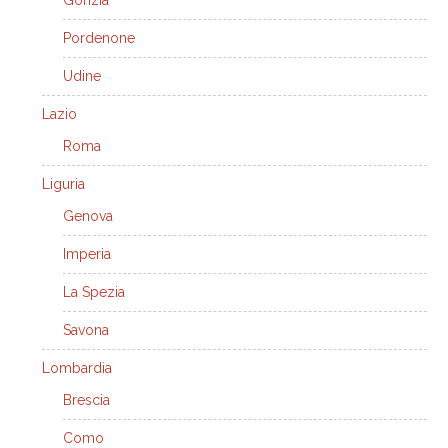
Gorizia
Pordenone
Udine
Lazio
Roma
Liguria
Genova
Imperia
La Spezia
Savona
Lombardia
Brescia
Como