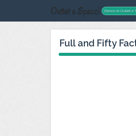
Outlet e Spacci
Elenco di Outlet e S
Full and Fifty Fac