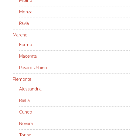
Milano
Monza
Pavia
Marche
Fermo
Macerata
Pesaro Urbino
Piemonte
Alessandria
Biella
Cuneo
Novara
Torino