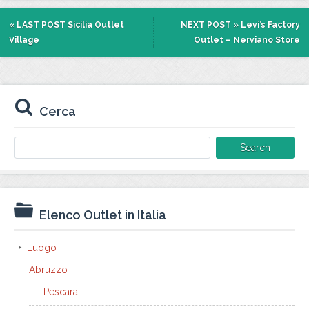
« LAST POST
Sicilia Outlet
NEXT POST »
Levi’s Factory
Village
Outlet – Nerviano Store
Cerca
Search
for:
Elenco Outlet in Italia
Luogo
Abruzzo
Pescara