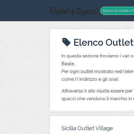
Outlet e Spacci
Elenco di Outlet e S
Elenco Outlet
In questa sezione troviamo i vari 
Basile.
Per ogni outlet mostrato nell\’ele
come l\’indirizzo e gli orari.
Attraverso il sito risulta essere pe
spacci che vendono il marchio i
Sicilia Outlet Village