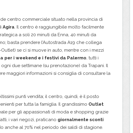
de centro commerciale situato nella provincia di
di
Agira
. Il centro è raggiungibile molto facilmente
rategica a soli 20 minuti da Enna, 40 minuti da
rmo; basta prendere l’Autostrada A19 che collega
-Outlet) se ci si muove in auto, mentre con i mezzi
ta per i weekend e i festivi da Palermo
, tutti i
ogni due settimane (su prenotazione) da Trapani. Il
ere maggiori informazioni si consiglia di consultare la
issimi punti vendita; il centro, quindi, è il posto
enienti per tutta la famiglia. Il grandissimo
Outlet
deale per gli appassionati di moda e shopping grazie
fatti, i vari negozi, praticano
giornalmente sconti
do anche al 70% nel periodo dei saldi di stagione.