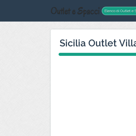
Outlet e Spacci
Elenco di Outlet e S
Sicilia Outlet Vil