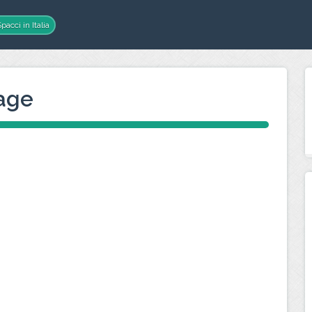
pacci in Italia
lage