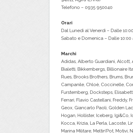
Telefono – 0935 950040
Orari
Dal Lunedì al Venerdì – Dalle 10:00
Sabato e Domenica – Dalle 10:00 a
Marchi
Adidas, Alberto Guardiani, Alcott, 
Bialetti, Bikkembergs, Billionaire
Rues, Brooks Brothers, Brums, Brun
Campanile, Chloè, Coccinelle, Co
Furstemberg, Docksteps, Elisabett
Ferrari, Flavio Castellani, Freddy,
Geox, Giancarlo Paoli, Golden Lad
Hogan, Hollister, Iceberg, Igi&Co, I
Kocca, Krizia, La Perla, Lacoste, L
Marina Militare, Meltin’Pot, Motivi, 