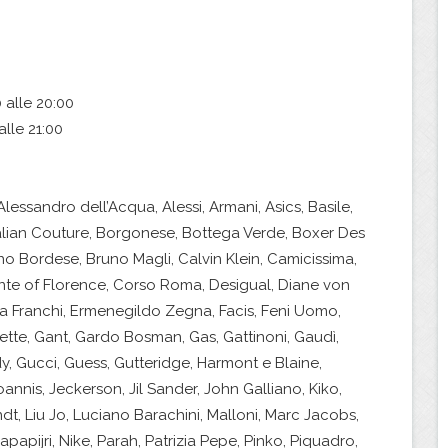
 alle 20:00
lle 21:00
Alessandro dell’Acqua, Alessi, Armani, Asics, Basile,
 Italian Couture, Borgonese, Bottega Verde, Boxer Des
o Bordese, Bruno Magli, Calvin Klein, Camicissima,
nte of Florence, Corso Roma, Desigual, Diane von
a Franchi, Ermenegildo Zegna, Facis, Feni Uomo,
 Frette, Gant, Gardo Bosman, Gas, Gattinoni, Gaudì,
y, Gucci, Guess, Gutteridge, Harmont e Blaine,
oannis, Jeckerson, Jil Sander, John Galliano, Kiko,
indt, Liu Jo, Luciano Barachini, Malloni, Marc Jacobs,
Napapijri, Nike, Parah, Patrizia Pepe, Pinko, Piquadro,