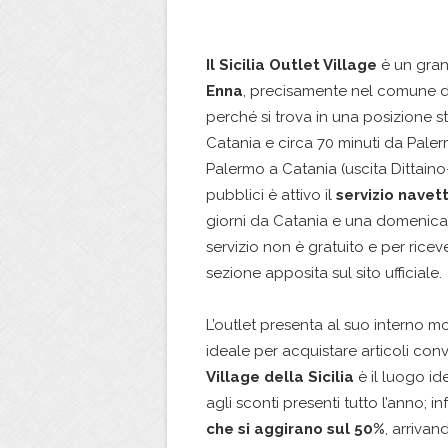
Il Sicilia Outlet Village
è un gran
Enna
, precisamente nel comune 
perché si trova in una posizione st
Catania e circa 70 minuti da Pale
Palermo a Catania (uscita Dittaino
pubblici è attivo il
servizio navet
giorni da Catania e una domenica 
servizio non è gratuito e per ricev
sezione apposita sul sito ufficiale.
L’outlet presenta al suo interno molt
ideale per acquistare articoli conv
Village della Sicilia
è il luogo i
agli sconti presenti tutto l’anno; in
che si aggirano sul 50%
, arrivan