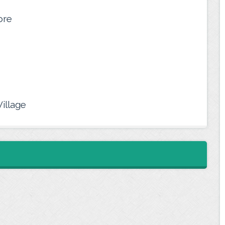
ore
illage