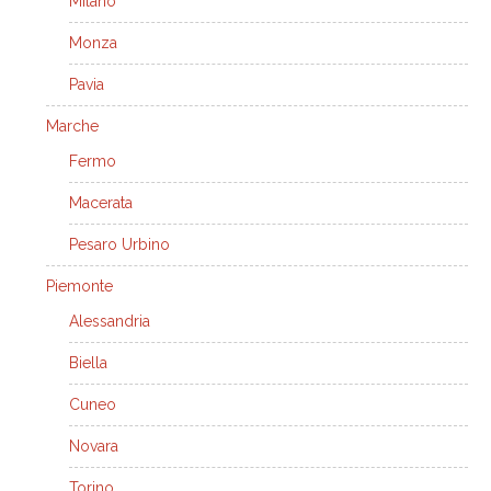
Milano
Monza
Pavia
Marche
Fermo
Macerata
Pesaro Urbino
Piemonte
Alessandria
Biella
Cuneo
Novara
Torino